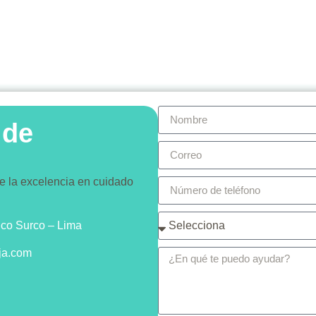
 de
e la excelencia en cuidado
ico Surco – Lima
ja.com