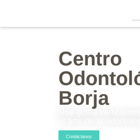
Centro
Odontol
Borja
Nos gusta verte sonre
el arte
de la odontolo
Contáctanos