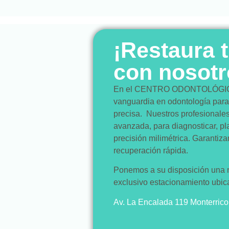
¡Restaura 
con nosotr
En el CENTRO ODONTOLÓGICO
vanguardia en odontología par
precisa. Nuestros profesionales 
avanzada, para diagnosticar, pla
precisión milimétrica. Garantiz
recuperación rápida.
Ponemos a su disposición una m
exclusivo estacionamiento ubi
Av. La Encalada 119 Monterrico