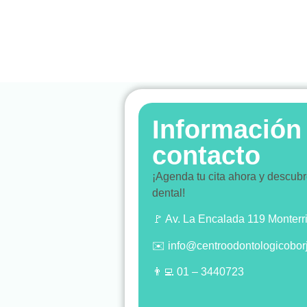
Información
contacto
¡Agenda tu cita ahora y descubr
dental!
🚩 Av. La Encalada 119 Monterr
✉️ info@centroodontologicobor
👨‍💻 01 – 3440723