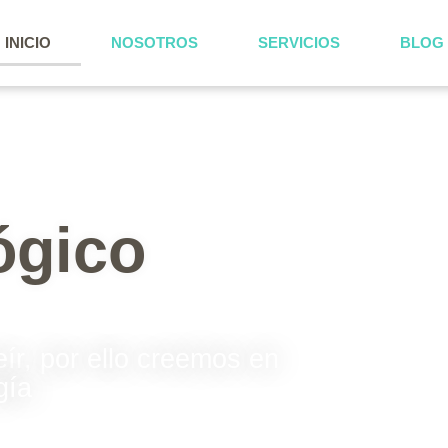
INICIO
NOSOTROS
SERVICIOS
BLOG
ógico
ír, por ello creemos en
gía