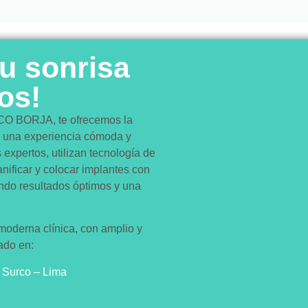
tu sonrisa
os!
 BORJA, te ofrecemos la
a una experiencia cómoda y
expertos, utilizan tecnología de
nificar y colocar implantes con
ando resultados óptimos y una
oderna clínica, con amplio y
cado en:
 Surco – Lima